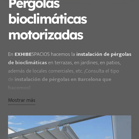
Pérgolas
bioclimáticas
motorizadas
En
EXHIBE
SPACIOS hacemos la
instalación de pérgolas
de bioclimáticas
en terrazas, en jardines, en patios,
además de locales comerciales, etc. ¡Consulta el tipo
de
instalación de pérgolas en Barcelona que
hacemos!
Mostrar más
Instalación de
pérgola bioclimática