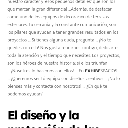
familia o con amigos.
nuestro carácter y “esos pequeños detalles” que son los
que marcan la gran diferencia! …Además, de destacar
Las
pérgolas de madera
se fabrican a medida y
como uno de los equipos de decoración de terrazas
son cuidadosamente personalizadas, están disponibles
exteriores. La cercanía y la constante comunicación, son
en diferentes tipos de maderas, de tonos y acabados.
los pilares que ayudan a tener grandes resultados en los
Podemos diseñar un espacio exterior único para disfrutar
proyectos … Si tienes alguna duda, pregunta … ¡No te
en cualquier época del año…
EXHIBE
SPACIOS somos una
quedes con ella! Nos gusta reunirnos contigo, dedicarte
de las
mejores empresas de
instaladores de pérgolas
toda la atención y el tiempo que necesites. Los proyectos,
en Barcelona.
son los héroes de nuestra historia; si ellos triunfan
… ¡Nosotros lo hacemos con ellos! … En
EXHIBE
SPACIOS
… ¡Queremos ser tú equipo con diseños creativos … ¡No lo
pienses más y contacta con nosotros! … ¿En qué te
podemos ayudar?
El diseño y la