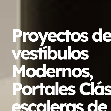
Proyectos de
vestíbulos
Modernos,
Portales Clás
escaleras de