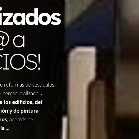
lizados
@ a
IOS!
e reformas de vestíbulos,
ue hemos realizado .
.
.
 los edificios, del
ión y de pintura
nos
, además de
ia
.
.
.