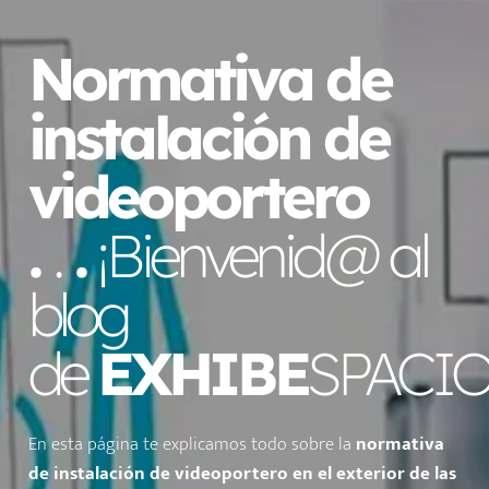
Normativa de
instalación de
videoportero
.
.
.
¡Bienvenid@ al
blog
de
EXHIBE
SPACIO
En esta página te explicamos todo sobre la
normativa
de instalación de videoportero en el exterior de las