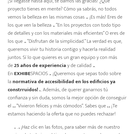
¡Si llegaste hasta aquí, te damos las gracias! ¿Qué
proyecto tienes en mente? Cómo ya sabrás, no todos
vemos la belleza en las mismas cosas .
.
. ¡Es más! Eres de
los que ven la belleza .
.
. “En los proyectos con todo tipo
de detalles y con los materiales más eficientes” O eres de
los que .
.
. “Disfrutan de la simplicidad.” La verdad es que,
queremos vivir tu historia contigo y hacerla realidad
juntos. Sí lo que quieres es un gran equipo y con más
de
25 años
de experiencia
y de calidad .
.
.
En
EXHIBE
SPACIOS .
.
. ¡Queremos que sepas todo sobre
la
normativa de accesibilidad en los edificios ya
constrruidos! .
.. Además, de querer ganarnos tú
confianza y sin duda, somos la mejor opción de conseguir
el
.
.
.
“Vivieron felices y más cómodos”. Sabes que
.
.
.
¡Te
estamos haciendo la oferta que no puedes rechazar!
.
.
.
¡Haz clic en las fotos, para saber más de nuestro