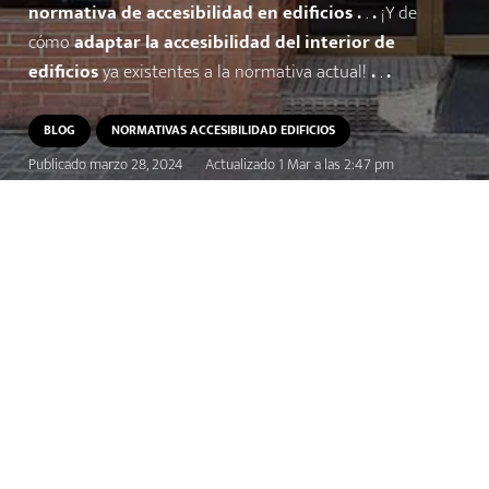
normativa de accesibilidad en edificios .
.
.
¡Y de
cómo
adaptar la accesibilidad del interior de
edificios
ya existentes a la normativa actual!
.
.
.
BLOG
NORMATIVAS ACCESIBILIDAD EDIFICIOS
Publicado
marzo 28, 2024
Actualizado
1 Mar a las 2:47 pm