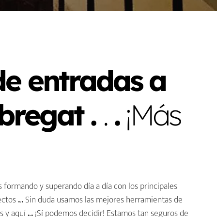
de entradas a
obregat .
.
.
¡Más
s formando y superando día a día con los principales
yectos
.
.
.
Sin duda usamos las mejores herramientas de
s y aquí
.
.
.
¡Sí podemos decidir! Estamos tan seguros de