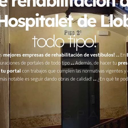
 rehabilitación d
’Hospitalet de Llo
todo tipo!
as
mejores
empresas de rehabilitación de vestíbulos!
.
.
.
En
uraciones de portales de todo tipo
.
.
.
Además, de hacer tu
pres
 tu portal
con trabajos que cumplen las normativas vigentes y
más notable es seguir dando obras de calidad!
.
.
.
¿En qué te po