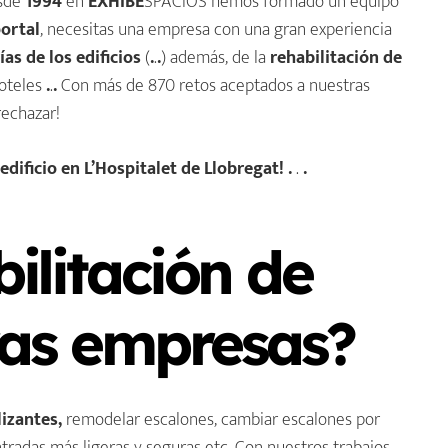
sde
1994
en
EXHIBE
SPACIOS hemos formado un equipo
portal
, necesitas una empresa con una gran experiencia
as de los edificios
(
.
.
.
) además, de la
rehabilitación de
hoteles
.
.
.
Con más de 870 retos aceptados a nuestras
echazar!
dificio en L’Hospitalet de Llobregat! .
.
.
Mejora de la Accesibilidad
Diseño de terrazas y
de los edificios ... ¡Haz clic
Balcones ... ¡Haz clic para
para saber más!
saber más!
ilitación de
tras empresas?
lizantes,
remodelar escalones, cambiar escalones por