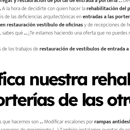
regat y restauración de portal de entrada a portería .
.
.
De
.
A la hora de decidirte con quien hacer la
rehabilitación del 
sis de las deficiencias arquitectónicas en
entradas a las porterí
 en restauración vestíbulo de oficinas
y de recepciones de 
s, sabes qué
.
.
.
¡Te estamos haciendo una oferta que no puedes r
s de los trabajos de
restauración de vestíbulos de entrada a e
Rehabilitación de edificio
... ¡Haz clic para saber más!
fica nuestra rehab
rterías de las o
los que hacemos son
.
.
.
Modificar escalones por
rampas antides