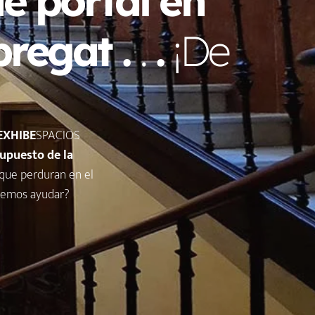
e portal en
bregat .
.
.
¡De
EXHIBE
SPACIOS
upuesto de la
 que perduran en el
demos ayudar?