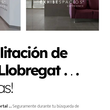
litación de
 Llobregat
.
.
.
as!
rtal .
.
.
Seguramente durante tu búsqueda de