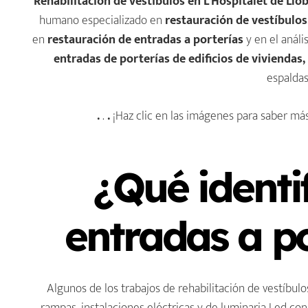
Rehabilitación de vestíbulos en L’Hospitalet de Llob
humano especializado en
restauración de vestíbulos
en
restauración de entradas a porterías
y en el análi
entradas de porterías de edificios de viviendas,
espalda
.
.
.
¡Haz clic en las imágenes para saber má
Pintar portal y pintura de
Rehabilitación de escalera
vestíbulo de entrada a
de edificio ... ¡Haz clic para
edificio ... ¡Haz clic para
saber más!
saber más!
¿Qué identi
entradas a po
Algunos de los trabajos de rehabilitación de vestíbu