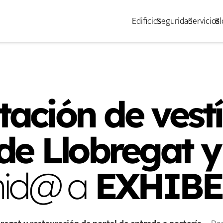
Edificios
Seguridad
Servicios
Bl
tación de vest
de Llobregat y
nid@ a
EXHIBE