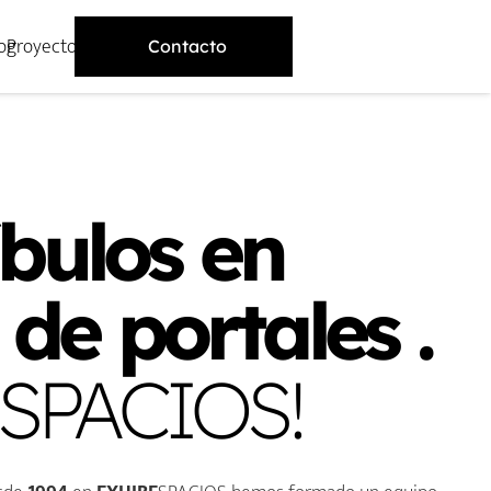
og
Proyectos
Contacto
íbulos en
 de portales .
SPACIOS!