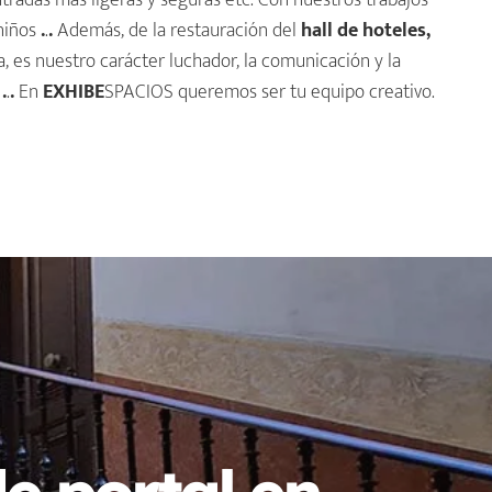
tradas más ligeras y seguras etc. Con nuestros trabajos
niños
.
.
.
Además, de la restauración del
hall de hoteles,
ca, es nuestro carácter luchador, la comunicación y la
!
.
.
.
En
EXHIBE
SPACIOS queremos ser tu equipo creativo.