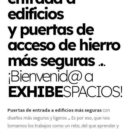
edificios
y puertas de
acceso de hierro
más seguras
.
.
.
¡Bienvenid@ a
EXHIBE
SPACIOS!
Puertas de entrada a edificios más seguras
con
diseños más seguros y ligeros .
.
. Es por eso, que nos
tomamos los trabajos como un reto, del que aprender y