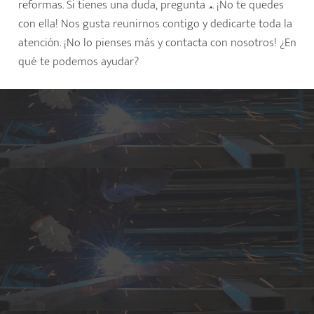
reformas. Si tienes una duda, pregunta .
.
. ¡No te quedes
con ella! Nos gusta reunirnos contigo y dedicarte toda la
atención. ¡No lo pienses más y contacta con nosotros! ¿En
qué te podemos ayudar?