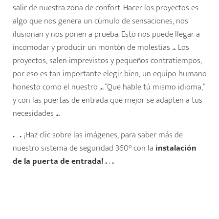
salir de nuestra zona de confort. Hacer los proyectos es
algo que nos genera un cúmulo de sensaciones, nos
ilusionan y nos ponen a prueba. Esto nos puede llegar a
incomodar y producir un montón de molestias .
.
. Los
proyectos, salen imprevistos y pequeños contratiempos,
por eso es tan importante elegir bien, un equipo humano
honesto como el nuestro .
.
. “Que hable tú mismo idioma,”
y con las puertas de entrada que mejor se adapten a tus
necesidades .
.
.
.
.
.
¡Haz clic sobre las imágenes, para saber más de
nuestro sistema de seguridad 360° con la
instalación
de la puerta de entrada! .
.
.
Disponemos de instaladores autorizados de
videoporteros en comunidades …
Edificios más seguros con la instalación de
cámaras de videovigilancia …
Suministro y montaje de buzones de
seguridad en comunidades y edificios de
oficinas …
Empresa de instalaciones de iluminación led
de vestíbulos y escaleras de edificios …